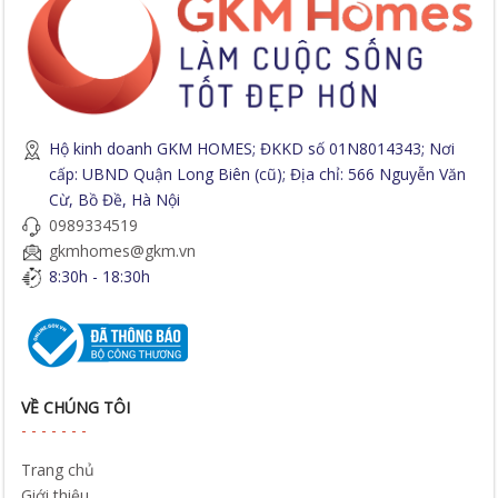
Hộ kinh doanh GKM HOMES; ĐKKD số 01N8014343; Nơi
cấp: UBND Quận Long Biên (cũ); Địa chỉ: 566 Nguyễn Văn
Cừ, Bồ Đề, Hà Nội
0989334519
gkmhomes@gkm.vn
8:30h - 18:30h
VỀ CHÚNG TÔI
Trang chủ
Giới thiệu