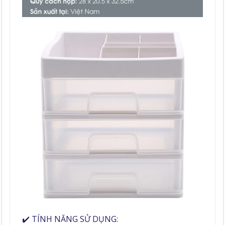
✔️ TÍNH NĂNG SỬ DỤNG: