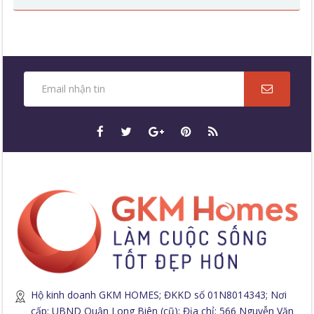
Hộ kinh doanh GKM HOMES; ĐKKD số 01N8014343; Nơi
cấp: UBND Quận Long Biên (cũ); Địa chỉ: 566 Nguyễn Văn