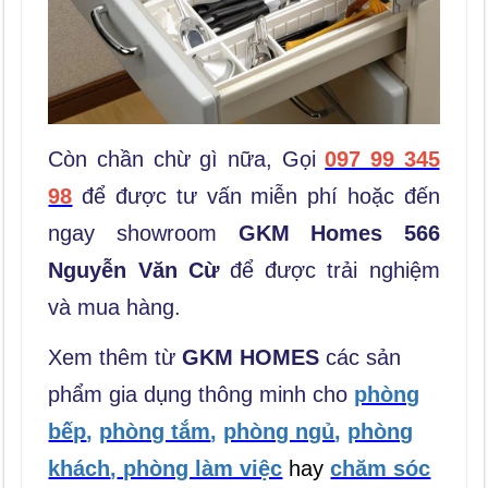
Còn chần chừ gì nữa, Gọi
097 99 345
98
để được tư vấn miễn phí hoặc đến
ngay showroom
GKM Homes 566
Nguyễn Văn Cừ
để được trải nghiệm
và mua hàng.
Xem thêm từ
GKM HOMES
các sản
phẩm gia dụng thông minh cho
phòng
bếp
,
phòng tắm
,
phòng ngủ
,
phòng
khách
,
phòng làm việc
hay
chăm sóc