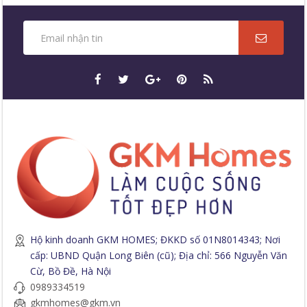
Hộ kinh doanh GKM HOMES; ĐKKD số 01N8014343; Nơi
cấp: UBND Quận Long Biên (cũ); Địa chỉ: 566 Nguyễn Văn
Cừ, Bồ Đề, Hà Nội
0989334519
gkmhomes@gkm.vn