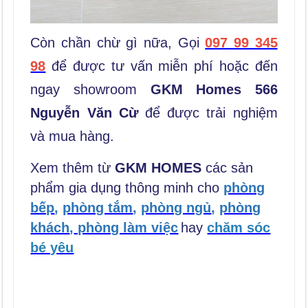
Còn chần chừ gì nữa, Gọi
097 99 345
98
để được tư vấn miễn phí hoặc đến
ngay showroom
GKM Homes 566
Nguyễn Văn Cừ
để được trải nghiệm
và mua hàng.
Xem thêm từ
GKM HOMES
các sản
phẩm gia dụng thông minh cho
phòng
bếp
,
phòng tắm
,
phòng ngủ
,
phòng
khách
,
phòng làm việc
hay
chăm sóc
bé yêu