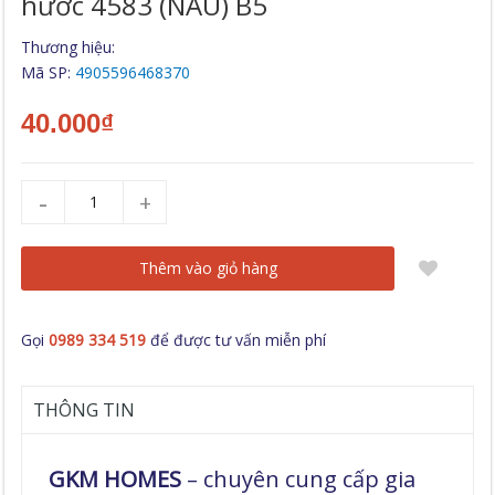
Hước 4583 (NÂU) B5
Thương hiệu:
Mã SP:
4905596468370
40.000₫
-
+
Thêm vào giỏ hàng
Gọi
0989 334 519
để được tư vấn miễn phí
THÔNG TIN
GKM HOMES
– chuyên cung cấp gia